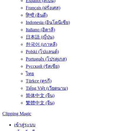
Español (สเปน)
Français (ฝรั่งเศส)
हिन्दी (ฮินดี)
Indonesia (อินโดนีเซีย)
Italiano (อิตาลี)
日本語 (ญี่ปุ่น)
한국어 (เกาหลี)
Polski (โปแลนด์)
Português (โปรตุเกส)
Русский (รัสเซีย)
ไทย
Türkçe (ตุรกี)
Tiếng Việt (เวียดนาม)
简体中文 (จีน)
繁體中文 (จีน)
Clipping
Magic
เข้าสู่ระบบ