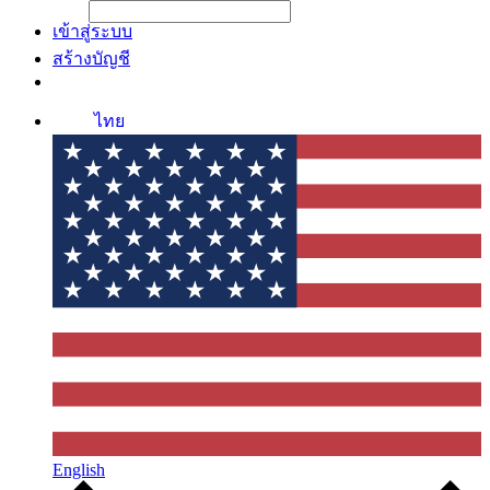
File Picker
File Picker
Paste Target
เข้าสู่ระบบ
สร้างบัญชี
ไทย
English