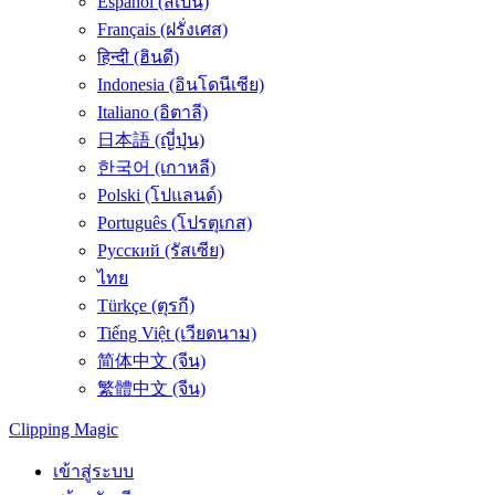
Español (สเปน)
Français (ฝรั่งเศส)
हिन्दी (ฮินดี)
Indonesia (อินโดนีเซีย)
Italiano (อิตาลี)
日本語 (ญี่ปุ่น)
한국어 (เกาหลี)
Polski (โปแลนด์)
Português (โปรตุเกส)
Русский (รัสเซีย)
ไทย
Türkçe (ตุรกี)
Tiếng Việt (เวียดนาม)
简体中文 (จีน)
繁體中文 (จีน)
Clipping
Magic
เข้าสู่ระบบ