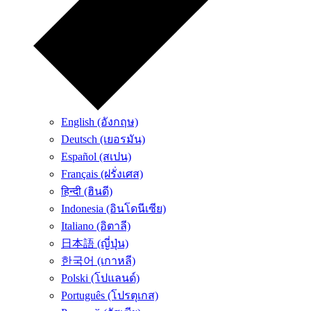
English (อังกฤษ)
Deutsch (เยอรมัน)
Español (สเปน)
Français (ฝรั่งเศส)
हिन्दी (ฮินดี)
Indonesia (อินโดนีเซีย)
Italiano (อิตาลี)
日本語 (ญี่ปุ่น)
한국어 (เกาหลี)
Polski (โปแลนด์)
Português (โปรตุเกส)