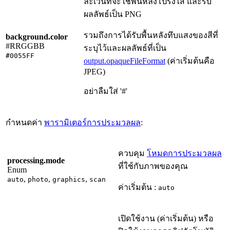
ละเว้นที่จะใช้พื้นหลังโปร่งใส และรับ
ผลลัพธ์เป็น PNG
รวมถึงการได้รับพื้นหลังทึบแสงของสีที่
background.color
#RRGGBB
ระบุไว้และผลลัพธ์ที่เป็น
#0055FF
output.opaqueFileFormat
(ค่าเริ่มต้นคือ
JPEG)
อย่าลืมใส่ '#'
กำหนดค่า
พารามิเตอร์การประมวลผล
:
ควบคุม
โหมดการประมวลผล
processing.mode
ที่ใช้กับภาพของคุณ
Enum
,
,
,
auto
photo
graphics
scan
ค่าเริ่มต้น :
auto
เปิดใช้งาน (ค่าเริ่มต้น) หรือ