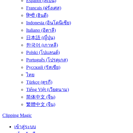
Español (สเปน)
Français (ฝรั่งเศส)
हिन्दी (ฮินดี)
Indonesia (อินโดนีเซีย)
Italiano (อิตาลี)
日本語 (ญี่ปุ่น)
한국어 (เกาหลี)
Polski (โปแลนด์)
Português (โปรตุเกส)
Русский (รัสเซีย)
ไทย
Türkçe (ตุรกี)
Tiếng Việt (เวียดนาม)
简体中文 (จีน)
繁體中文 (จีน)
Clipping
Magic
เข้าสู่ระบบ