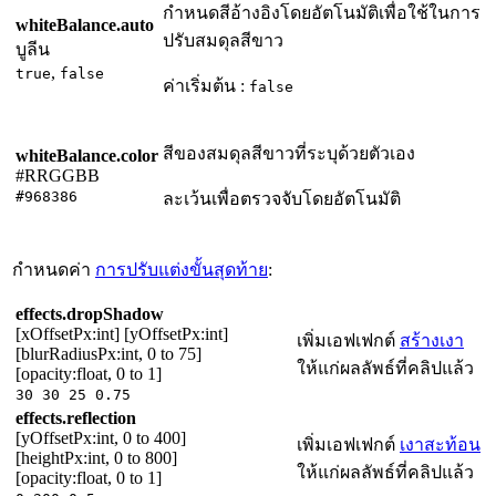
กำหนดสีอ้างอิงโดยอัตโนมัติเพื่อใช้ในการ
whiteBalance.auto
ปรับสมดุลสีขาว
บูลีน
,
true
false
ค่าเริ่มต้น :
false
สีของสมดุลสีขาวที่ระบุด้วยตัวเอง
whiteBalance.color
#RRGGBB
#968386
ละเว้นเพื่อตรวจจับโดยอัตโนมัติ
กำหนดค่า
การปรับแต่งขั้นสุดท้าย
:
effects.dropShadow
[xOffsetPx:int] [yOffsetPx:int]
เพิ่มเอฟเฟกต์
สร้างเงา
[blurRadiusPx:int, 0 to 75]
ให้แก่ผลลัพธ์ที่คลิปแล้ว
[opacity:float, 0 to 1]
30 30 25 0.75
effects.reflection
[yOffsetPx:int, 0 to 400]
เพิ่มเอฟเฟกต์
เงาสะท้อน
[heightPx:int, 0 to 800]
ให้แก่ผลลัพธ์ที่คลิปแล้ว
[opacity:float, 0 to 1]