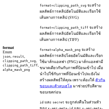
จะสร้าง
format=clipping_path_svg
ผลลัพธ์การคลิปอัตโนมัติและเรียกใช้
เส้นทางการคลิป (SVG)
จะสร้าง
format=clipping_path_tiff
ผลลัพธ์การคลิปอัตโนมัติและเรียกใช้
เส้นทางการคลิป (TIFF)
format
จะสร้าง
format=alpha_mask_png
Enum
ผลลัพธ์การคลิปโดยอัตโนมัติและเรียก
,
,
json
result
,
clipping_path_svg
ใช้มาส์กแอลฟา (PNG) มาส์กแอลฟามี
,
clipping_path_tiff
ขนาดเดียวกันกับภาพที่ป้อนเข้าไป
เมื่อ
alpha_mask_png
นำไปใช้กับภาพที่ป้อนเข้าไปจะยังไม่
สร้างผลลัพธ์ให้คุณ เพราะต้องให้
ตัวกัน
ขอบและตัวลบเฮโล
มาช่วยปรับสีตาม
ขอบเขตก่อน
และ
จะถูกส่งคืนในส่วนหัว
id
secret
ของ
และ
x-amz-meta-id
x-amz-meta-