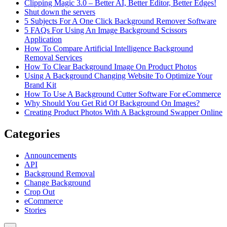
Clipping Magic 3.0 – Better AI, Better Editor, Better Edges!
Shut down the servers
5 Subjects For A One Click Background Remover Software
5 FAQs For Using An Image Background Scissors
Application
How To Compare Artificial Intelligence Background
Removal Services
How To Clear Background Image On Product Photos
Using A Background Changing Website To Optimize Your
Brand Kit
How To Use A Background Cutter Software For eCommerce
Why Should You Get Rid Of Background On Images?
Creating Product Photos With A Background Swapper Online
Categories
Announcements
API
Background Removal
Change Background
Crop Out
eCommerce
Stories