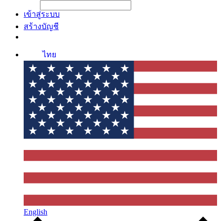
File Picker
File Picker
Paste Target
เข้าสู่ระบบ
สร้างบัญชี
ไทย
English