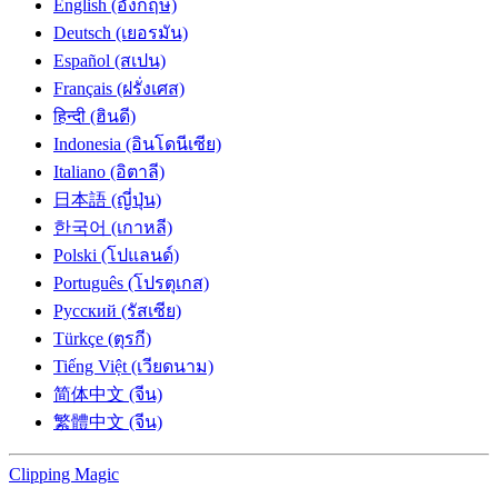
English (อังกฤษ)
Deutsch (เยอรมัน)
Español (สเปน)
Français (ฝรั่งเศส)
हिन्दी (ฮินดี)
Indonesia (อินโดนีเซีย)
Italiano (อิตาลี)
日本語 (ญี่ปุ่น)
한국어 (เกาหลี)
Polski (โปแลนด์)
Português (โปรตุเกส)
Русский (รัสเซีย)
Türkçe (ตุรกี)
Tiếng Việt (เวียดนาม)
简体中文 (จีน)
繁體中文 (จีน)
Clipping
Magic