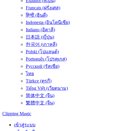
Español (สเปน)
Français (ฝรั่งเศส)
हिन्दी (ฮินดี)
Indonesia (อินโดนีเซีย)
Italiano (อิตาลี)
日本語 (ญี่ปุ่น)
한국어 (เกาหลี)
Polski (โปแลนด์)
Português (โปรตุเกส)
Русский (รัสเซีย)
ไทย
Türkçe (ตุรกี)
Tiếng Việt (เวียดนาม)
简体中文 (จีน)
繁體中文 (จีน)
Clipping
Magic
เข้าสู่ระบบ