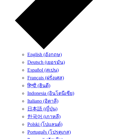
English (อังกฤษ)
Deutsch (เยอรมัน)
Español (สเปน)
Français (ฝรั่งเศส)
हिन्दी (ฮินดี)
Indonesia (อินโดนีเซีย)
Italiano (อิตาลี)
日本語 (ญี่ปุ่น)
한국어 (เกาหลี)
Polski (โปแลนด์)
Português (โปรตุเกส)