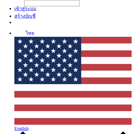
File Picker
File Picker
Paste Target
เข้าสู่ระบบ
สร้างบัญชี
ไทย
English