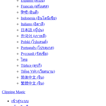
Español (สเปน)
Français (ฝรั่งเศส)
हिन्दी (ฮินดี)
Indonesia (อินโดนีเซีย)
Italiano (อิตาลี)
日本語 (ญี่ปุ่น)
한국어 (เกาหลี)
Polski (โปแลนด์)
Português (โปรตุเกส)
Русский (รัสเซีย)
ไทย
Türkçe (ตุรกี)
Tiếng Việt (เวียดนาม)
简体中文 (จีน)
繁體中文 (จีน)
Clipping
Magic
เข้าสู่ระบบ